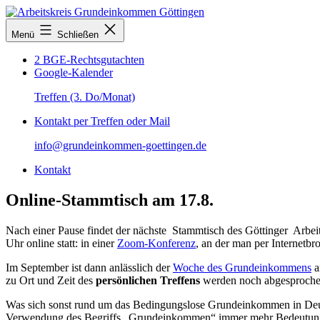
Zum
Inhalt
Arbeitskreis
Menü
Schließen
springen
Grundeinkommen
Göttingen
2 BGE-Rechtsgutachten
Google-Kalender
Treffen (3. Do/Monat)
Kontakt per Treffen oder Mail
info@grundeinkommen-goettingen.de
Kontakt
Online-Stammtisch am 17.8.
Nach einer Pause findet der nächste Stammtisch des Göttinger Arbe
Uhr online statt: in einer
Zoom-Konferenz
, an der man per Internetbr
Im September ist dann anlässlich der
Woche des Grundeinkommens
a
zu Ort und Zeit des
persönlichen Treffens
werden noch abgesproche
Was sich sonst rund um das Bedingungslose Grundeinkommen in Deut
Verwendung des Begriffs „Grundeinkommen“ immer mehr Bedeutung in