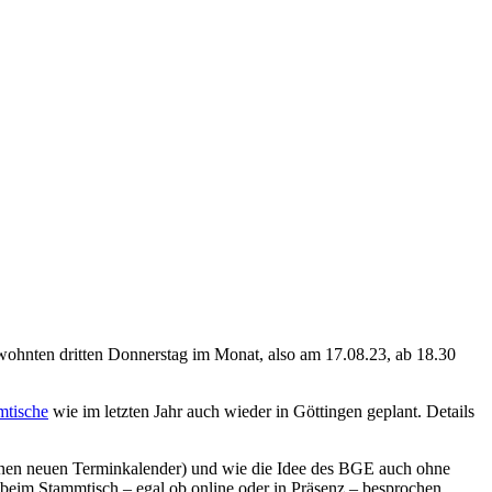
ohnten dritten Donnerstag im Monat, also am 17.08.23, ab 18.30
mtische
wie im letzten Jahr auch wieder in Göttingen geplant. Details
inen neuen Terminkalender) und wie die Idee des BGE auch ohne
eim Stammtisch – egal ob online oder in Präsenz – besprochen