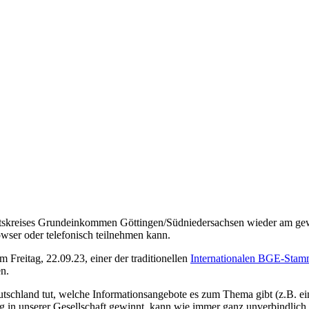
itskreises Grundeinkommen Göttingen/Südniedersachsen wieder am gew
owser oder telefonisch teilnehmen kann.
m Freitag, 22.09.23, einer der traditionellen
Internationalen BGE-Stam
n.
schland tut, welche Informationsangebote es zum Thema gibt (z.B. e
 unserer Gesellschaft gewinnt, kann wie immer ganz unverbindlich b