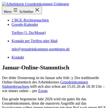
Zum
Inhalt
Arbeitskreis
Menü
Schließen
springen
Grundeinkommen
Göttingen
2 BGE-Rechtsgutachten
Google-Kalender
Treffen (3. Do/Monat)
Kontakt per Treffen oder Mail
info@grundeinkommen-goettingen.de
Kontakt
Januar-Online-Stammtisch
Der dritte Donnerstag ist im Januar sehr früh :). Der traditionelle
Online-Stammtisch des Arbeitskreises
Grundeinkommen
Südniedersachsen
trifft sich also schon am 15.01.26 ab 18.30 Uhr –
wie immer online – per
Zoom
.
Das gerade begonnene Jahr 2026 wird ein gutes für das
Grundeinkommen, denn die massiven Angrriffe auf das
Sozialsystem sollten immer intensiver mit dem Ruf nach einem BGE